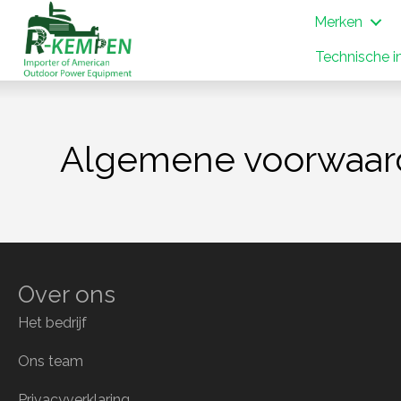
Merken
Technische i
Algemene voorwaar
Over ons
Het bedrijf
Ons team
Privacyverklaring