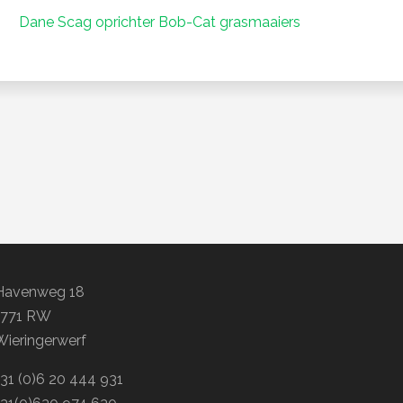
Dane Scag oprichter Bob-Cat grasmaaiers
Havenweg 18
1771 RW
Wieringerwerf
+31 (0)6 20 444 931