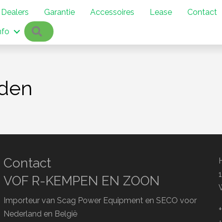
Dealers
Garantie
Accessoires
Lease
Contact
Zoeken
nfo
den
Contact
VOF R-KEMPEN EN ZOON
Importeur van Scag Power Equipment en SECO voor
Nederland en België