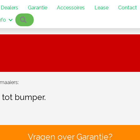
Dealers
Garantie
Accessoires
Lease
Contact
Zoeken
nfo
maaiers:
 tot bumper.
Vragen over Garantie?