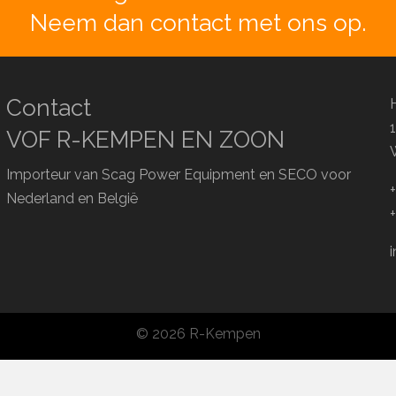
Neem dan contact met ons op.
Contact
VOF R-KEMPEN EN ZOON
Importeur van Scag Power Equipment en SECO voor
Nederland en België
© 2026 R-Kempen