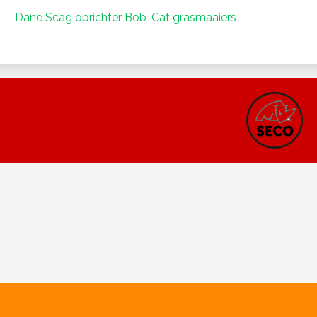
Dane Scag oprichter Bob-Cat grasmaaiers