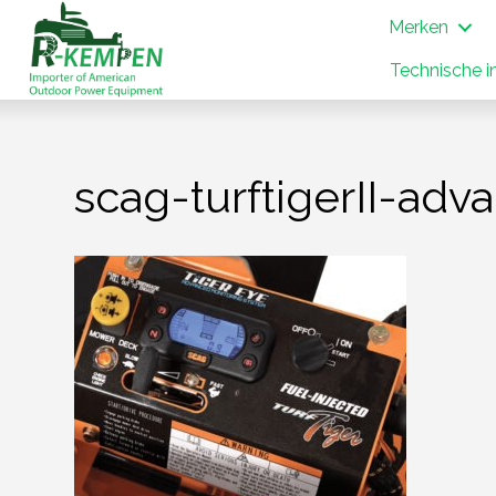
Merken
Technische i
scag-turftigerII-ad