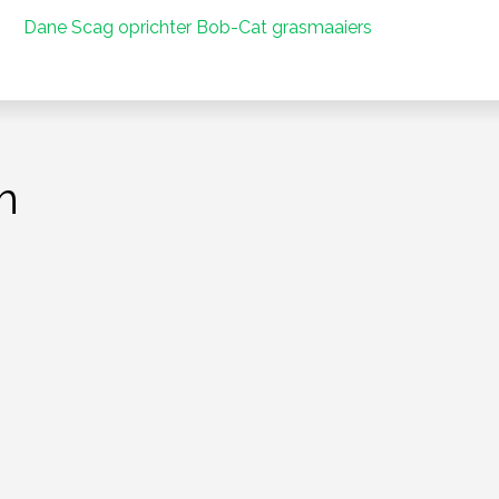
Dane Scag oprichter Bob-Cat grasmaaiers
m