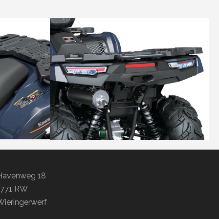
Havenweg 18
1771 RW
Wieringerwerf