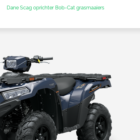
Dane Scag oprichter Bob-Cat grasmaaiers