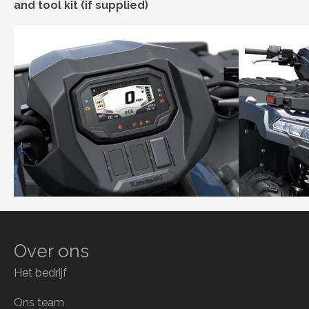
and tool kit (if supplied)
Over ons
Het bedrijf
Ons team