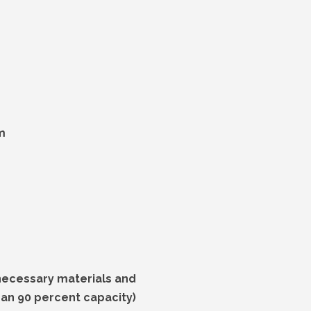
m
 necessary materials and
than 90 percent capacity)