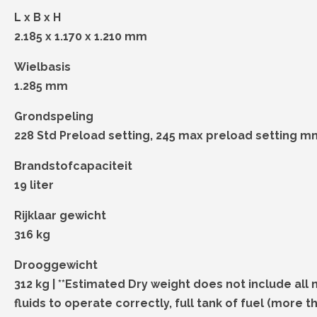
L x B x H
2.185 x 1.170 x 1.210 mm
Wielbasis
1.285 mm
Grondspeling
228 Std Preload setting, 245 max preload setting m
Brandstofcapaciteit
19 liter
Rijklaar gewicht
316 kg
Drooggewicht
312 kg | **Estimated Dry weight does not include all
fluids to operate correctly, full tank of fuel (more 