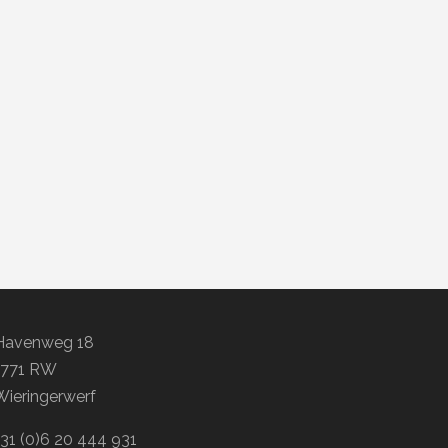
Havenweg 18
1771 RW
Wieringerwerf
+31 (0)6 20 444 931