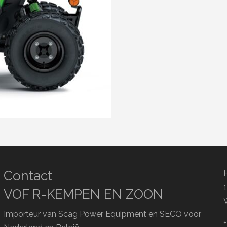
Contact
VOF R-KEMPEN EN ZOON
Importeur van Scag Power Equipment en SECO voor