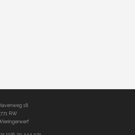
Havenweg 18
1771 RW
Wieringerwerf
+31 (0)6 20 444 931