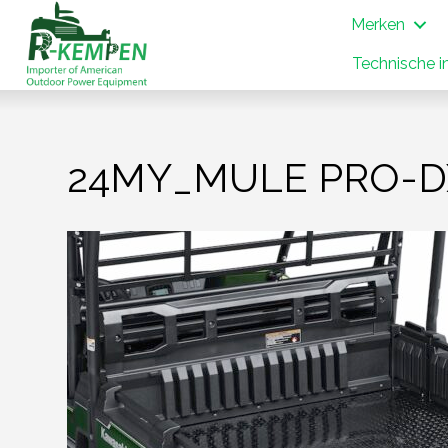
Merken
Technische i
24MY_MULE PRO-DX