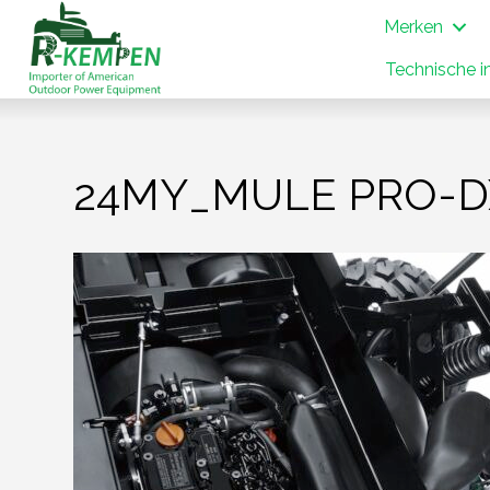
Merken
Technische i
24MY_MULE PRO-DX