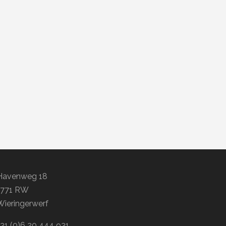
Havenweg 18
1771 RW
Wieringerwerf
+31 (0)6 20 444 931