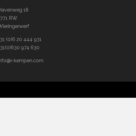
Havenweg 18
1771 RW
Wieringerwerf
+31 (0)6 20 444 931
+31(0)630 974 630
info@r-kempen.com