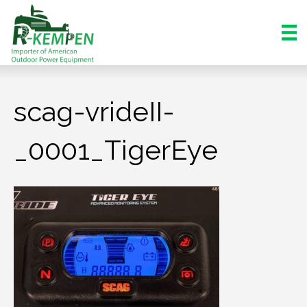
scag-vrideII-
_0001_TigerEye